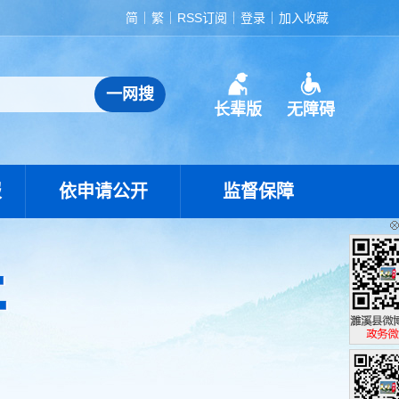
简
繁
RSS订阅
登录
加入收藏
长辈版
无障碍
报
依申请公开
监督保障
濉溪县政
政务微博