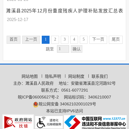
濉溪县2025年12月份重度残疾人护理补贴发放汇总表
2025-12-17
首页
上一页
1
2
3
4
5
下一页
尾页
确认
跳至
网站地图
隐私声明
网站制度
联系我们
主办：濉溪县人民政府
地址：安徽省濉溪县沱河路92号
联系方式：0561-6077291
皖ICP备06005627号-2
网站标识码：3406210007
皖公网安备 34062102001029号
本站已支持IPV6访问