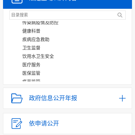
国家免疫规划
突发公共卫生事件
传染病疫情及防控
健康科普
疾病应急救助
卫生监督
饮用水卫生安全
医疗服务
医保监管
疫苗监管
公立医疗卫生机构
绩效考核结果
政府信息公开年报
爱国卫生运动
健康中国行动
公共文化体育
依申请公开
减税降费