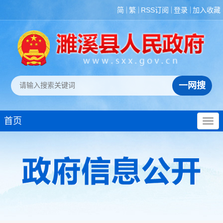
生态环境
简
繁
RSS订阅
登录
加入收藏
国有土地上房屋征收
保障性住房
农村危房改造
城市综合执法
市政服务
涉农补贴
首页
公共文化服务
医疗卫生
安全生产
救灾
食品药品监管
乡村振兴有效衔接领域
税收管理