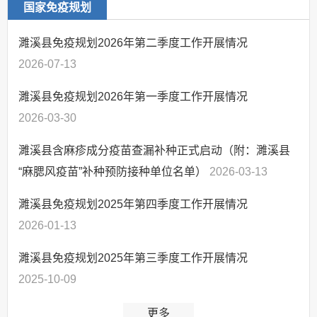
国家免疫规划
双招双引专项工作
乡村振兴
濉溪县免疫规划2026年第二季度工作开展情况
重点专项工作
2026-07-13
基层政务公开标准
濉溪县免疫规划2026年第一季度工作开展情况
化规范化建设
2026-03-30
政府信息公开年度报告
政府网站工作年度报表
濉溪县含麻疹成分疫苗查漏补种正式启动（附：濉溪县
办事一本通
“麻腮风疫苗”补种预防接种单位名单）
2026-03-13
助企纾困
濉溪县免疫规划2025年第四季度工作开展情况
稳经济大盘一揽子政策
2026-01-13
扩大有效投资
濉溪县免疫规划2025年第三季度工作开展情况
民生工程
2025-10-09
县域商业建设工作
更多