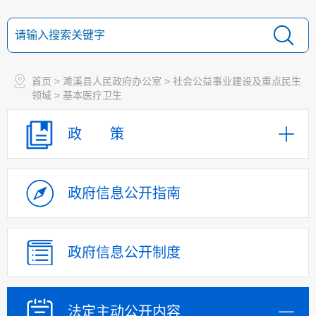
水利
统计
新闻出版版权
广播电视
首页
>
濉溪县人民政府办公室
>
社会公益事业建设及重点民生
领域
>
基本医疗卫生
旅游
交通运输
政 策
自然资源
重大建设项目批准
和实施
政府信息
公开指南
社会公益事业建设
及重点民生领域
社会救助和社会福利
政府信息
公开制度
教育信息
基本医疗卫生
重大疾病预防控制
法定主动
公开内容